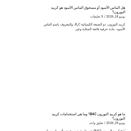
هل الماس الأسود أو مسحوق الماس الأسود هو كربيد
البورون؟
يونيو 18, 2026
5 تعليقات
كربيد البورون، ذو الصيغة الكيميائية B₄C، والمعروف باسم الماس
الأسود، مادة خزفية فائقة الصلابة وغير
ما هو كربيد البورون B4C؟ وما هي استخدامات كربيد
البورون؟
يونيو 18, 2026
تعليق واحد
يُنتج كربيد البورون (B4C) عن طريق صهر حمض البوريك ومواد