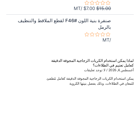
5
هو:
هو:
/MT
$
7.00
$
15.00
تم
$7.00.
$15.00.
التقييم
0
صنفرة بنية اللون F46# لقطع الملاقط والتنظيف
من
بالرمل
5
/MT
تم
التقييم
0
من
5
لماذا يمكن استخدام الكريات الزجاجية المجوفة الدقيقة
Page
Page
Page
Page
كعامل تعتيم في الطلاءات؟
أغسطس 4, 2026
لا توجد تعليقات
يمكن استخدام الكريات الزجاجية المجوفة الدقيقة كعامل مُطفئ
للمعان في الطلاءات، وذلك بفضل بنيتها الكروية