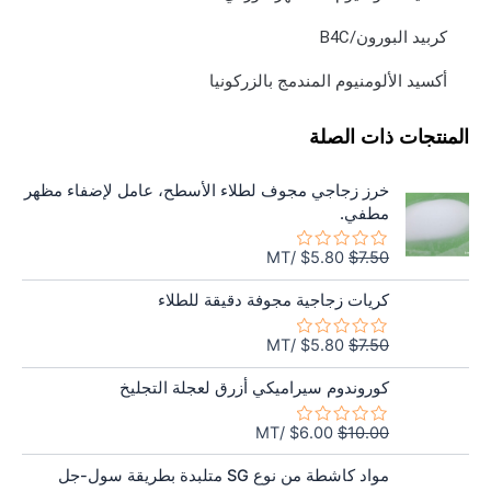
كربيد البورون/B4C
أكسيد الألومنيوم المندمج بالزركونيا
المنتجات ذات الصلة
السعر
السعر
خرز زجاجي مجوف لطلاء الأسطح، عامل لإضفاء مظهر
الأصلي
الحالي
مطفي.
هو:
هو:
$5.80.
$7.50.
/MT
$
5.80
$
7.50
تم
التقييم
السعر
السعر
0
كريات زجاجية مجوفة دقيقة للطلاء
من
الأصلي
الحالي
5
هو:
هو:
/MT
$
5.80
$
7.50
تم
$5.80.
$7.50.
التقييم
السعر
السعر
0
كوروندوم سيراميكي أزرق لعجلة التجليخ
من
الأصلي
الحالي
5
هو:
هو:
/MT
$
6.00
$
10.00
تم
$6.00.
$10.00.
التقييم
السعر
السعر
0
مواد كاشطة من نوع SG متلبدة بطريقة سول-جل
من
الأصلي
الحالي