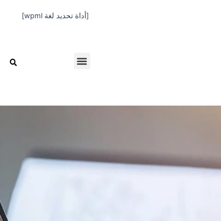
خطي
[أداة تحديد لغة wpml]
لى
لمحتوى
Menu