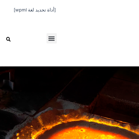
خطي
[أداة تحديد لغة wpml]
لى
لمحتوى
Menu