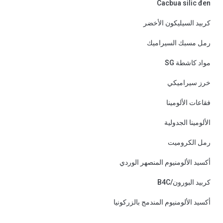
Cacbua silic đen
كربيد السيليكون الأخضر
رمل مسبك السيراميك
مواد كاشطة SG
خرز سيراميكي
فقاعات الألومينا
الألومينا الجدولية
رمل الكروميت
أكسيد الألومنيوم المنصهر الوردي
كربيد البورون/B4C
أكسيد الألومنيوم المندمج بالزركونيا