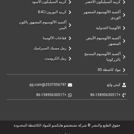
كربيد السيليكون الأخضر
كربيد السيليكون الأسود
أكسيد الألومنيوم المنصهر
كربيد البورون/B4C
الوردي
أكسيد الألومنيوم المصهور باللون
الألومينا الجدولية
البني
أكسيد الألومنيوم الأبيض
فقاعات الألومينا
المنصهر
رمل مسبك السيراميك
أكسيد الألومنيوم المندمج
رمل الكروميت
بالزركونيا
مواد كاشطة SG
كيتي وانغ
2537056797@qq.com
+86-15890630517
+86-15890630517
حقوق الطبع والنشر © شركة تشنغتشو هايكسو للمواد الكاشطة المحدودة