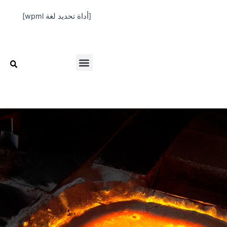
خطي
[أداة تحديد لغة wpml]
لى
لمحتوى
Menu