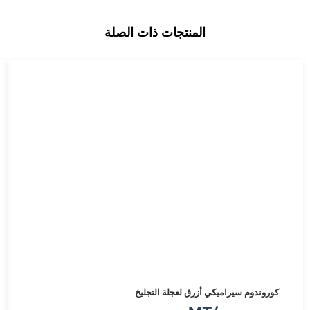
المنتجات ذات الصلة
السعر
السعر
كوروندوم سيراميكي أزرق لعجلة التجليخ
الأصلي
الحالي