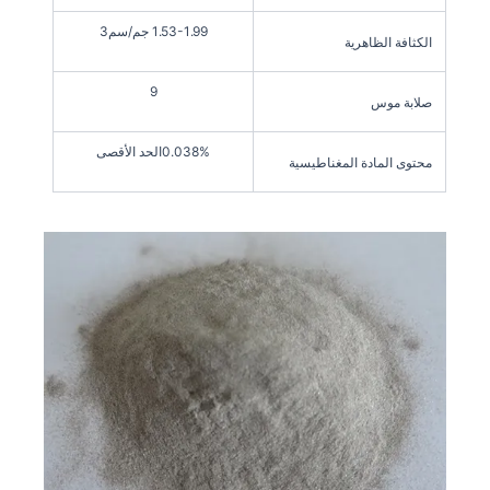
1.53-1.99 جم/سم3
الكثافة الظاهرية
9
صلابة موس
0.038%الحد الأقصى
محتوى المادة المغناطيسية