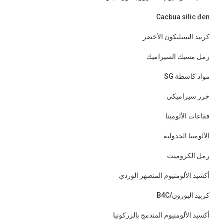
Cacbua silic đen
كربيد السيليكون الأخضر
رمل مسبك السيراميك
مواد كاشطة SG
خرز سيراميكي
فقاعات الألومينا
الألومينا الجدولية
رمل الكروميت
أكسيد الألومنيوم المنصهر الوردي
كربيد البورون/B4C
أكسيد الألومنيوم المندمج بالزركونيا