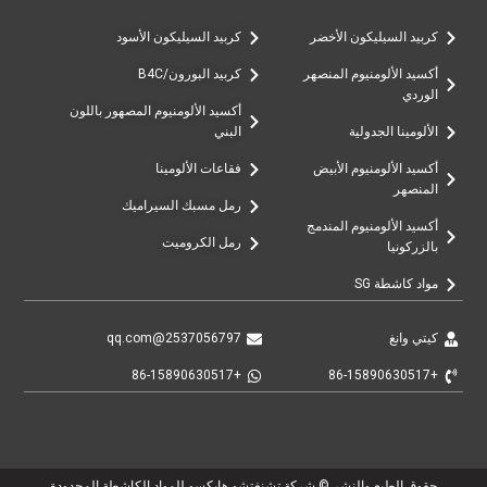
كربيد السيليكون الأخضر
كربيد السيليكون الأسود
أكسيد الألومنيوم المنصهر
كربيد البورون/B4C
الوردي
أكسيد الألومنيوم المصهور باللون
الألومينا الجدولية
البني
أكسيد الألومنيوم الأبيض
فقاعات الألومينا
المنصهر
رمل مسبك السيراميك
أكسيد الألومنيوم المندمج
رمل الكروميت
بالزركونيا
مواد كاشطة SG
كيتي وانغ
2537056797@qq.com
+86-15890630517
+86-15890630517
حقوق الطبع والنشر © شركة تشنغتشو هايكسو للمواد الكاشطة المحدودة