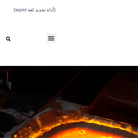
خطي
[أداة تحديد لغة wpml]
لى
لمحتوى
Menu