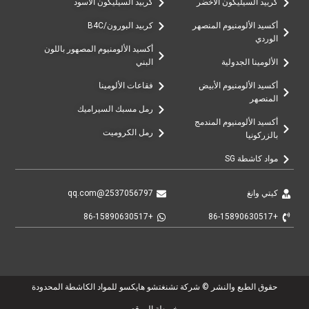
كربيد السيليكون الأخضر
كربيد السيليكون الأسود
أكسيد الألومنيوم المنصهر
كربيد البورون/B4C
الوردي
أكسيد الألومنيوم المصهور باللون
الألومينا الجدولية
البني
أكسيد الألومنيوم الأبيض
فقاعات الألومينا
المنصهر
رمل مسبك السيراميك
أكسيد الألومنيوم المندمج
رمل الكروميت
بالزركونيا
مواد كاشطة SG
كيتي وانغ
2537056797@qq.com
+86-15890630517
+86-15890630517
حقوق الطبع والنشر © شركة تشنغتشو هايكسو للمواد الكاشطة المحدودة