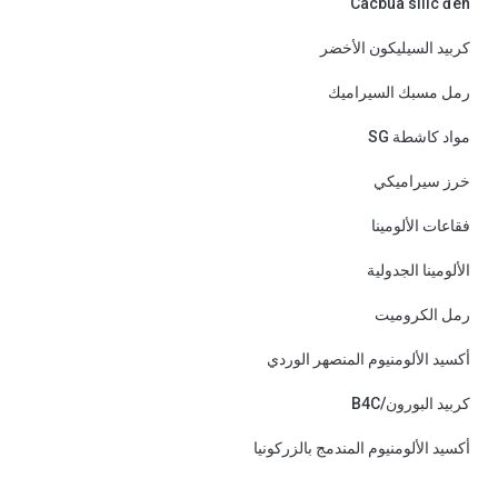
Cacbua silic đen
كربيد السيليكون الأخضر
رمل مسبك السيراميك
مواد كاشطة SG
خرز سيراميكي
فقاعات الألومينا
الألومينا الجدولية
رمل الكروميت
أكسيد الألومنيوم المنصهر الوردي
كربيد البورون/B4C
أكسيد الألومنيوم المندمج بالزركونيا