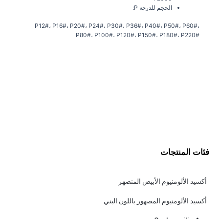
الحجم للدرجة P:
P12#، P16#، P20#، P24#، P30#، P36#، P40#، P50#، P60#،
P80#، P100#، P120#، P150#، P180#، P220#
فئات المنتجات
أكسيد الألومنيوم الأبيض المنصهر
أكسيد الألومنيوم المصهور باللون البني