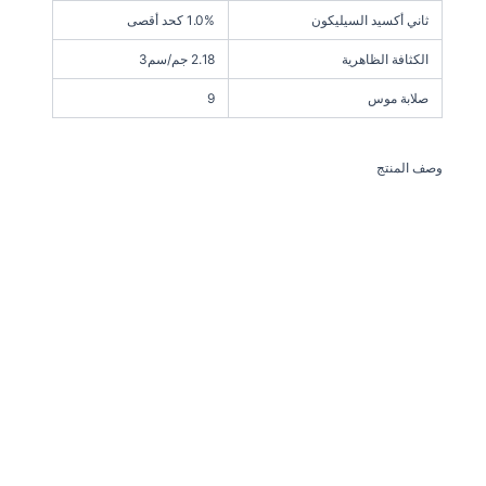
ثاني أكسيد السيليكون
1.0% كحد أقصى
الكثافة الظاهرية
2.18 جم/سم3
صلابة موس
9
وصف المنتج