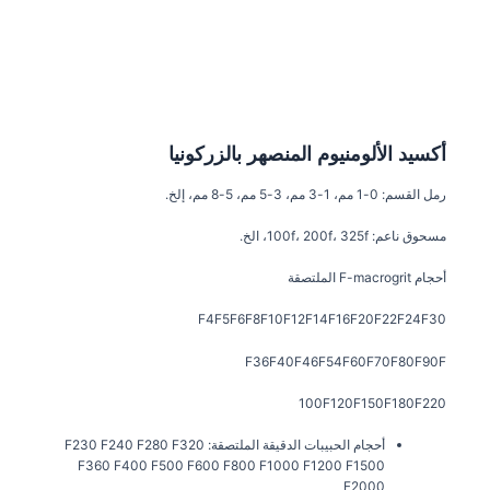
أكسيد الألومنيوم المنصهر بالزركونيا
رمل القسم:
0-1 مم، 1-3 مم، 3-5 مم، 5-8 مم، إلخ.
مسحوق ناعم:
100f، 200f، 325f، الخ.
أحجام F-macrogrit الملتصقة
F4F5F6F8F10F12F14F16F20F22F24F30
F36F40F46F54F60F70F80F90F
100F120F150F180F220
أحجام الحبيبات الدقيقة الملتصقة:
F230 F240 F280 F320
F360 F400 F500 F600 F800 F1000 F1200 F1500
F2000